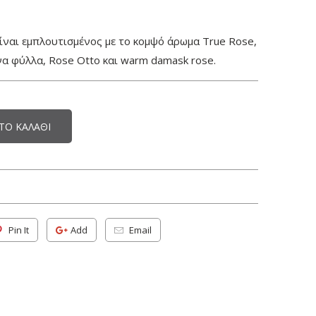
ίναι εμπλουτισμένος με το κομψό άρωμα True Rose,
α φύλλα, Rose Otto και warm damask rose.
ΤΟ ΚΑΛΆΘΙ
Pin It
Add
Email