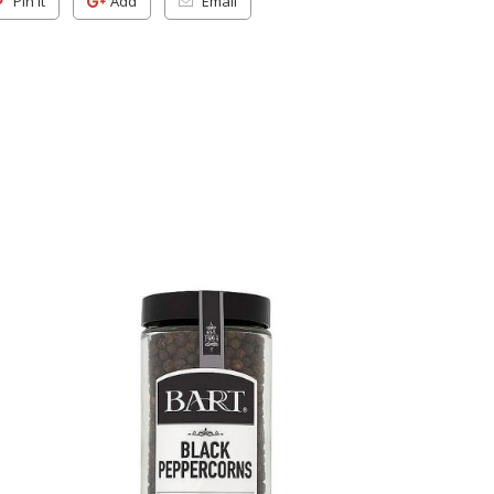
Pin It
Add
Email