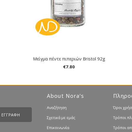
Μείγμα πέντε πιπεριών Bristol 92g
€7.80
About Nora's
Πληρο
Αναζήτηση
Όροι χρήσ
Σχετικά με εμάς
Τρόποι π
Επικοινωνία
Τρόποι α