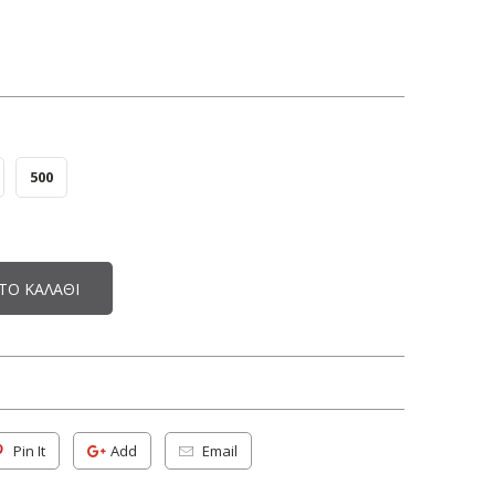
500
ΤΟ ΚΑΛΆΘΙ
Pin It
Add
Email