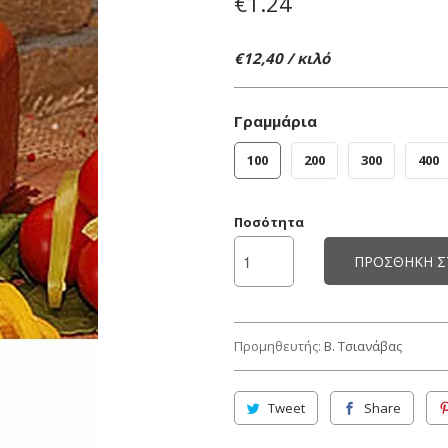
€1.24
€12,40 / κιλό
Γραμμάρια
100
200
300
400
Ποσότητα
ΠΡΟΣΘΉΚΗ Σ
Προμηθευτής:
Β. Τσιανάβας
Tweet
Share