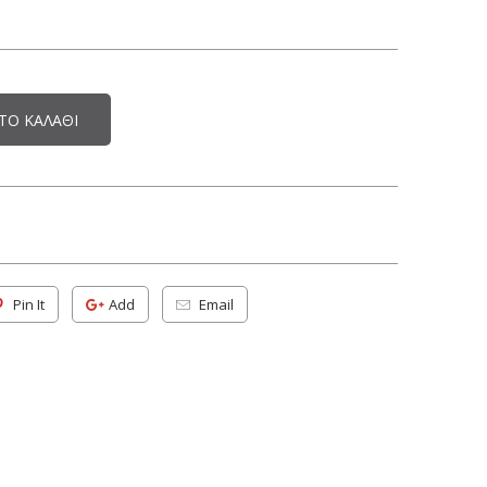
ΤΟ ΚΑΛΆΘΙ
Pin It
Add
Email