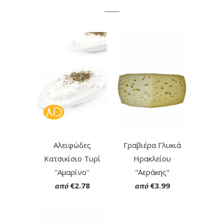
Αλειφώδες
Γραβιέρα Γλυκιά
Κατσικίσιο Τυρί
Ηρακλείου
''Αμαρίνο''
"Αεράκης"
€2.78
€3.99
από
από