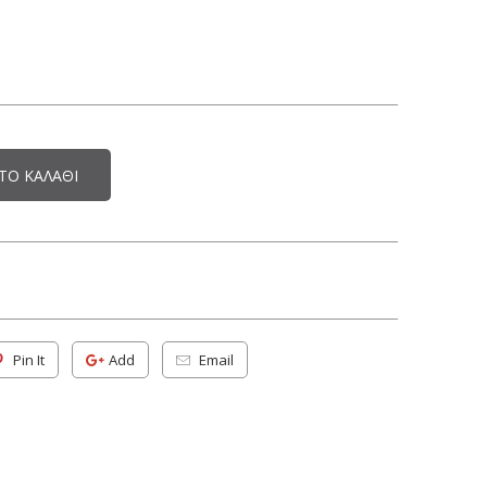
ΤΟ ΚΑΛΆΘΙ
Pin It
Add
Email